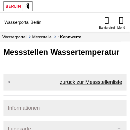
Springe zur Navigation
Springe zum Inhalt
Wasserportal Berlin
Barrierefrei
Menü
Wasserportal
Messstelle
: Kennwerte
Messstellen Wassertemperatur
zurück zur Messstellenliste
Informationen
Pegel Berlin
Lagekarte