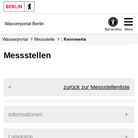
Springe zur Navigation
Springe zum Inhalt
Wasserportal Berlin
Barrierefrei
Menü
Wasserportal
Messstelle
: Kennwerte
Messstellen
zurück zur Messstellenliste
Informationen
Pegel Berlin
Lagekarte