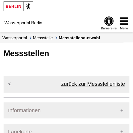
Springe zur Navigation
Springe zum Inhalt
Wasserportal Berlin
Barrierefrei
Menü
Wasserportal
Messstelle
Messstellenauswahl
Messstellen
zurück zur Messstellenliste
Informationen
Pegel Berlin
Lagekarte