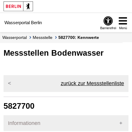
Springe zur Navigation
Springe zum Inhalt
Wasserportal Berlin
Barrierefrei
Menü
Wasserportal
Messstelle
5827700: Kennwerte
Messstellen Bodenwasser
zurück zur Messstellenliste
5827700
Informationen