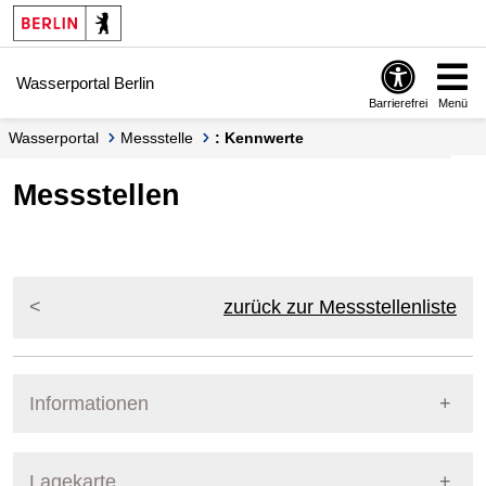
Springe zur Navigation
Springe zum Inhalt
Wasserportal Berlin
Barrierefrei
Menü
Wasserportal
Messstelle
: Kennwerte
Messstellen
zurück zur Messstellenliste
Informationen
Pegel Berlin
Lagekarte