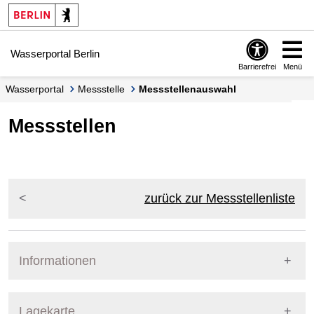
Springe zur Navigation
Springe zum Inhalt
Wasserportal Berlin
Barrierefrei
Menü
Wasserportal
Messstelle
Messstellenauswahl
Messstellen
zurück zur Messstellenliste
Informationen
Pegel Berlin
Lagekarte