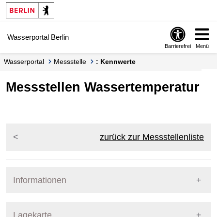
Springe zur Navigation
Springe zum Inhalt
Wasserportal Berlin
Barrierefrei
Menü
Wasserportal
Messstelle
: Kennwerte
Messstellen Wassertemperatur
zurück zur Messstellenliste
Informationen
Pegel Berlin
Lagekarte