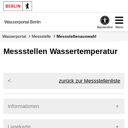
Springe zur Navigation
Springe zum Inhalt
Wasserportal Berlin
Barrierefrei
Menü
Wasserportal
Messstelle
Messstellenauswahl
Messstellen Wassertemperatur
zurück zur Messstellenliste
Informationen
Pegel Berlin
Lagekarte