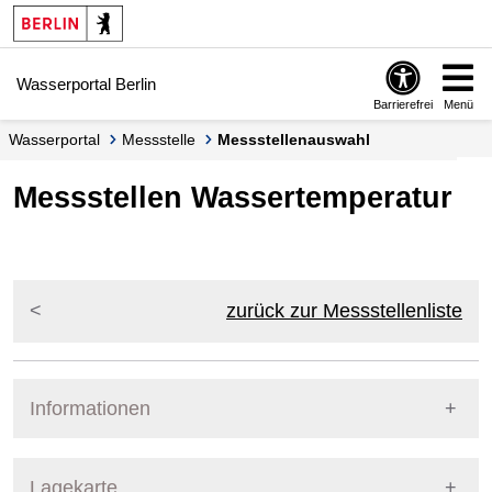
Springe zur Navigation
Springe zum Inhalt
Wasserportal Berlin
Barrierefrei
Menü
Wasserportal
Messstelle
Messstellenauswahl
Messstellen Wassertemperatur
zurück zur Messstellenliste
Informationen
Pegel Berlin
Lagekarte