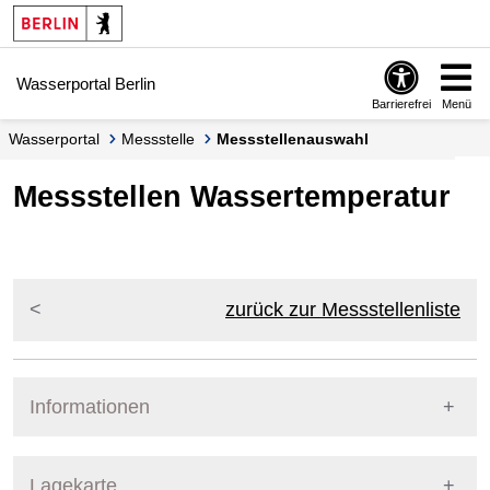
Springe zur Navigation
Springe zum Inhalt
Wasserportal Berlin
Barrierefrei
Menü
Wasserportal
Messstelle
Messstellenauswahl
Messstellen Wassertemperatur
zurück zur Messstellenliste
Informationen
Pegel Berlin
Lagekarte