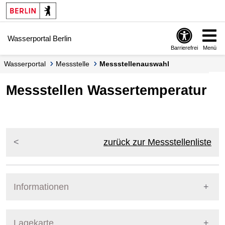
Springe zur Navigation
Springe zum Inhalt
Wasserportal Berlin
Barrierefrei
Menü
Wasserportal
Messstelle
Messstellenauswahl
Messstellen Wassertemperatur
zurück zur Messstellenliste
Informationen
Pegel Berlin
Lagekarte