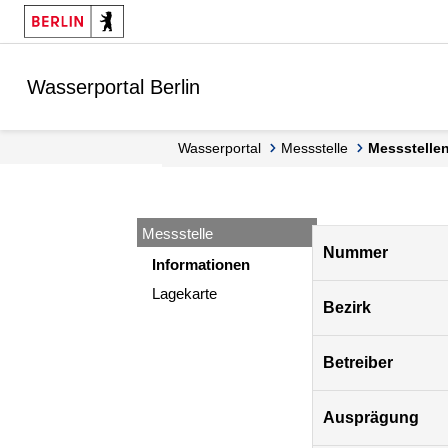
Springe zur Navigation
Springe zum Inhalt
Wasserportal Berlin
Wasserportal
Messstelle
Messstell
Messstelle
Pegel
Nummer
Berlin
Informationen
Lagekarte
Bezirk
Betreiber
Ausprägung