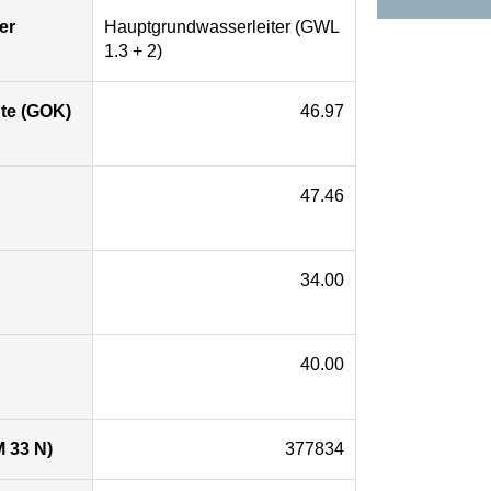
er
Hauptgrundwasserleiter (GWL
1.3 + 2)
te (GOK)
46.97
47.46
34.00
40.00
 33 N)
377834