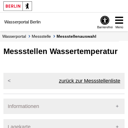
Springe zur Navigation
Springe zum Inhalt
Wasserportal Berlin
Barrierefrei
Menü
Wasserportal
Messstelle
Messstellenauswahl
Messstellen Wassertemperatur
zurück zur Messstellenliste
Informationen
Pegel Berlin
Lagekarte