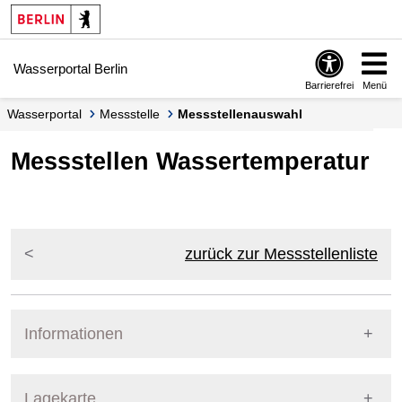
Springe zur Navigation
Springe zum Inhalt
Wasserportal Berlin
Barrierefrei
Menü
Wasserportal
Messstelle
Messstellenauswahl
Messstellen Wassertemperatur
zurück zur Messstellenliste
Informationen
Pegel Berlin
Lagekarte