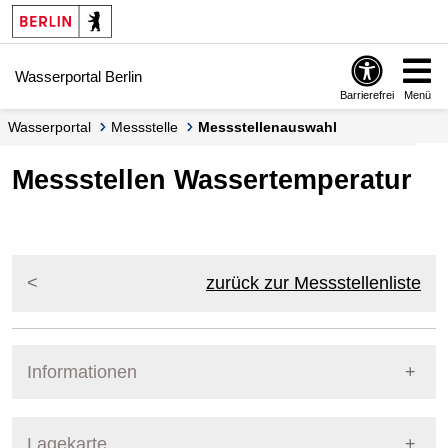
Springe zur Navigation
Springe zum Inhalt
Wasserportal Berlin
Barrierefrei
Menü
Wasserportal
Messstelle
Messstellenauswahl
Messstellen Wassertemperatur
zurück zur Messstellenliste
Informationen
Pegel Berlin
Lagekarte