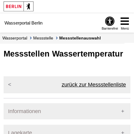
Springe zur Navigation
Springe zum Inhalt
Wasserportal Berlin
Barrierefrei
Menü
Wasserportal
Messstelle
Messstellenauswahl
Messstellen Wassertemperatur
zurück zur Messstellenliste
Informationen
Pegel Berlin
Lagekarte