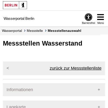
Springe zur Navigation
Springe zum Inhalt
Wasserportal Berlin
Barrierefrei
Menü
Wasserportal
Messstelle
Messstellenauswahl
Messstellen Wasserstand
zurück zur Messstellenliste
Informationen
Pegel Berlin
Lagekarte