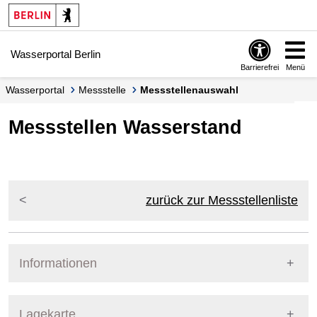
Springe zur Navigation
Springe zum Inhalt
Wasserportal Berlin
Barrierefrei
Menü
Wasserportal
Messstelle
Messstellenauswahl
Messstellen Wasserstand
zurück zur Messstellenliste
Informationen
Pegel Berlin
Lagekarte