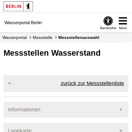
Springe zur Navigation
Springe zum Inhalt
Wasserportal Berlin
Barrierefrei
Menü
Wasserportal
Messstelle
Messstellenauswahl
Messstellen Wasserstand
zurück zur Messstellenliste
Informationen
Pegel Berlin
Lagekarte