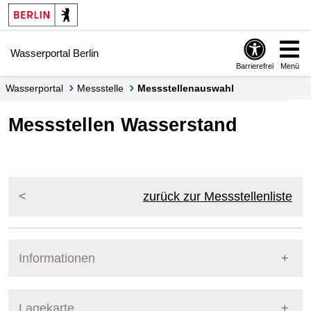
Springe zur Navigation
Springe zum Inhalt
Wasserportal Berlin
Barrierefrei
Menü
Wasserportal
Messstelle
Messstellenauswahl
Messstellen Wasserstand
zurück zur Messstellenliste
Informationen
Pegel Berlin
Lagekarte