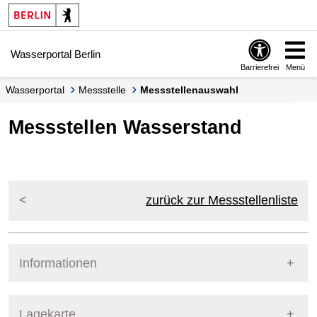
Springe zur Navigation
Springe zum Inhalt
Wasserportal Berlin
Barrierefrei
Menü
Wasserportal
Messstelle
Messstellenauswahl
Messstellen Wasserstand
zurück zur Messstellenliste
Informationen
Pegel Berlin
Lagekarte