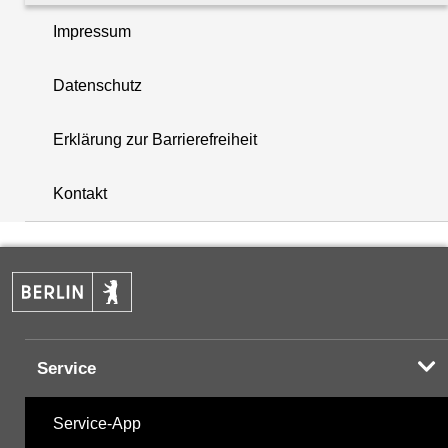
Impressum
Organozinnverbindungen
Datenschutz
PAK - Polyzyklische aromatische Kohlenwasserstoff
Erklärung zur Barrierefreiheit
i
PCB - Polychlorierte Biphenyle
+
Kontakt
Summenparameter
−
Vor-Ort-Parameter
Service
Hinweis:
Zur Anzeige und zum Download der
Probenahmedaten nutzen Sie bitte die
Service-App
Desktopversion der Website