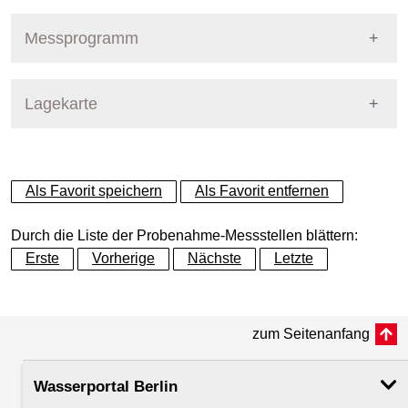
Pegel Berlin
Nummer
140
Messprogramm
Name
Spree - Jannowitzbrücke
Stoffgruppe
Lagekarte
Stoffgruppen Probenahme
Gewässer
Spree
Allgemeine Parameter
+
Betreiber
Land Berlin
Als Favorit speichern
Als Favorit entfernen
Anionen und Kationen
−
Ausprägung
Probenahme
Durch die Liste der Probenahme-Messstellen blättern:
Biologische Parameter
Erste
Vorherige
Nächste
Letzte
Flusskilometer
18.39
Metalle und Halbmetalle
zum Seitenanfang
Rechtswert (UTM 33 N)
392684.19
Mikrobiologie
Wasserportal Berlin
Hochwert (UTM 33 N)
5819395.72
Nährstoffe