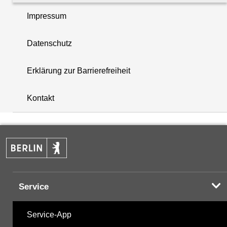
Impressum
Mikrobiologie
Datenschutz
Nährstoffe
Erklärung zur Barrierefreiheit
i
Organozinnverbindungen
+
Kontakt
PAK - Polyzyklische aromatische Kohlenwasserstoff
−
PCB - Polychlorierte Biphenyle
Pestizide
Service
PFAS - Per- und polyfluorierte Alkylsubstanzen
Service-App
Phenole