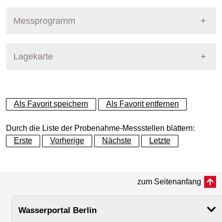
Pegel Berlin
Nummer
130
Messprogramm
Name
Spree - Fähre Baumschulen
Stoffgruppe
Lagekarte
Stoffgruppen Probenahme
Gewässer
Spree
Allgemeine Parameter
+
Betreiber
Land Berlin
Als Favorit speichern
Als Favorit entfernen
Anionen und Kationen
−
Ausprägung
Probenahme
Durch die Liste der Probenahme-Messstellen blättern:
Arzneistoffe
Erste
Vorherige
Nächste
Letzte
Flusskilometer
26.02
Biologische Parameter
zum Seitenanfang
Rechtswert (UTM 33 N)
397833.26
Industriechemikalien
Wasserportal Berlin
Hochwert (UTM 33 N)
5814723.53
Metalle und Halbmetalle