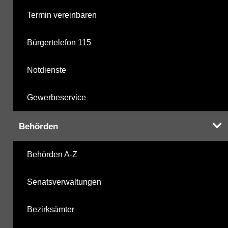
Termin vereinbaren
Summenparameter
Bürgertelefon 115
Vor-Ort-Parameter
Notdienste
Gewerbeservice
Hinweis:
Zur Anzeige und zum Download der
Probenahmedaten nutzen Sie bitte die
Behörden
Desktopversion der Website
Behörden A-Z
Senatsverwaltungen
Bezirksämter