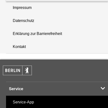
Impressum
Nährstoffe
07.07.2026
Datenschutz
Pestizide
07.12.2021
Erklärung zur Barrierefreiheit
i
Phenole
19.04.1993
+
Kontakt
Summenparameter
14.12.2017
−
Vor-Ort-Parameter
07.07.2026
Service
Hinweis:
Zur Anzeige und zum Download der
Probenahmedaten nutzen Sie bitte die
Service-App
Desktopversion der Website