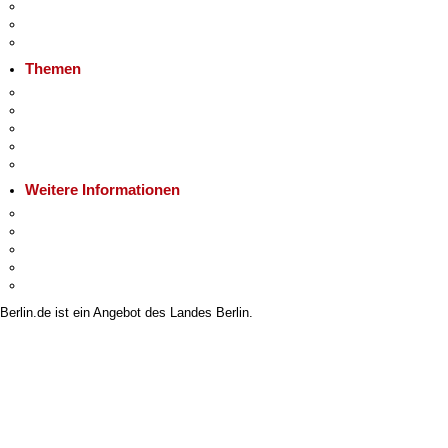
Veranstaltungen
Ukraine
Hitzeschutz
Themen
Fokusthemen
Berliner Verkehrswende
Moderne Verwaltung
Mietspiegel
Grundsteuer
Weitere Informationen
Kultur & Ausgehen
Tourismus
Wirtschaft
Stadtleben
Stadtplan
Berlin.de ist ein Angebot des Landes Berlin.