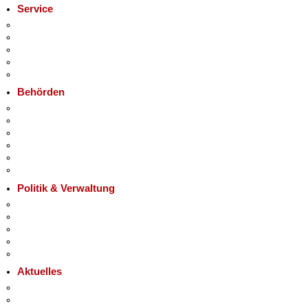
Service
Service-App
Termin vereinbaren
Bürgertelefon 115
Notdienste
Gewerbeservice
Behörden
Behörden A-Z
+
Senatsverwaltungen
−
Bezirksämter
Bürgerämter
Jobcenter
Einwanderungsamt
Politik & Verwaltung
Landesregierung
Karriere im Land Berlin
Bürgerbeteiligung
Open Data
Vergaben
Aktuelles
Pressemitteilungen
Polizeimeldungen