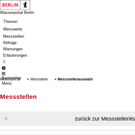
Springe zur Navigation
Springe zum Inhalt
Wasserportal Berlin
Themen
Messwerte
Messstellen
Abfrage
Warnungen
Erläuterungen
Barrierefrei
Wasserportal
Messstelle
Messstellenauswahl
Menü
Messstellen
zurück zur Messstellenlis