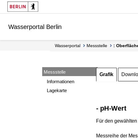
Springe zur Navigation
Springe zum Inhalt
Wasserportal Berlin
Wasserportal
Messstelle
: Oberfläch
Messstelle
Grafik
Downl
Informationen
Lagekarte
- pH-Wert
Für den gewählten 
Messreihe der Mess