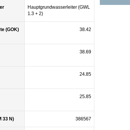
er
Hauptgrundwasserleiter (GWL
1.3 + 2)
te (GOK)
38.42
38.69
24.85
25.85
 33 N)
386567