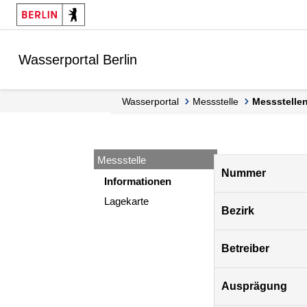
Springe zur Navigation
Springe zum Inhalt
Wasserportal Berlin
Wasserportal
Messstelle
Messstell
Messstelle
Pegel
Nummer
Berlin
Informationen
Lagekarte
Bezirk
Betreiber
Ausprägung