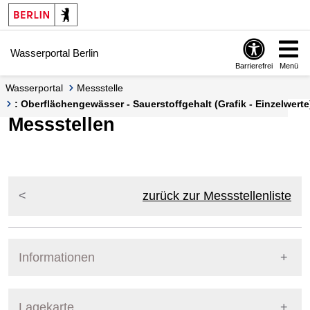
Springe zur Navigation
Springe zum Inhalt
Wasserportal Berlin
Barrierefrei
Menü
Wasserportal
Messstelle
: Oberflächengewässer - Sauerstoffgehalt (Grafik - Einzelwerte
Messstellen
zurück zur Messstellenliste
Informationen
Pegel Berlin
Lagekarte