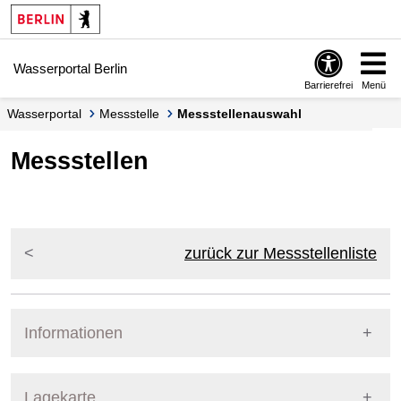
Springe zur Navigation
Springe zum Inhalt
Wasserportal Berlin
Barrierefrei
Menü
Wasserportal
Messstelle
Messstellenauswahl
Messstellen
zurück zur Messstellenliste
Informationen
Pegel Berlin
Lagekarte