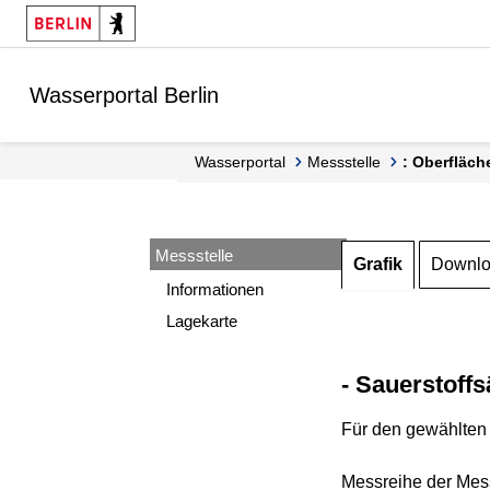
Springe zur Navigation
Springe zum Inhalt
Wasserportal Berlin
Wasserportal
Messstelle
: Oberfläch
Messstelle
Grafik
Downl
Informationen
Lagekarte
- Sauerstoffs
Für den gewählten 
Messreihe der Mess