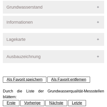
Grundwasserstand
Informationen
Pegel Berlin
Nummer
772
Lagekarte
Bezirk
Steglitz-Zehlendorf
Ausbauzeichnung
+
Betreiber
Senat
−
Ausprägung
GW-Stand
Als Favorit speichern
Als Favorit entfernen
Grundwasserleiter
Dynamische Grafik
Hauptgrundwasserleiter (G
Durch die Liste der Grundwasserqualität-Messstellen
blättern:
Erste
Vorherige
Nächste
Letzte
Geländeoberkante (GOK)
41.85