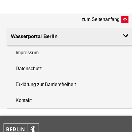
(m ü. NHN)
zum Seitenanfang
Rohroberkante
42.36
(m ü. NHN)
Wasserportal Berlin
Filteroberkante
32.26
(m u. GOK)
Impressum
i
Filterunterkante
33.26
Datenschutz
+
(m u. GOK)
−
Erklärung zur Barrierefreiheit
Rechtswert (UTM 33 N)
387714.00
Kontakt
Hochwert (UTM 33 N)
5809304.40