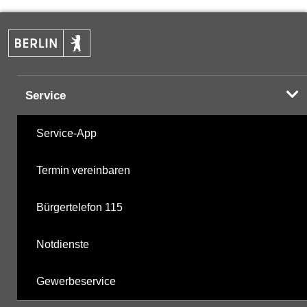
PAK
02.12.2024
Komplexbildner
22.10.2025
Service
nicht gruppierte Parameter
07.04.2025
Service-App
Berechnete Werte
22.10.2025
Termin vereinbaren
metabolite PBSM
07.04.2025
Bürgertelefon 115
Labor
22.10.2025
Notdienste
Gewerbeservice
Hinweis:
Daten zur Grundwasserqualität stehen