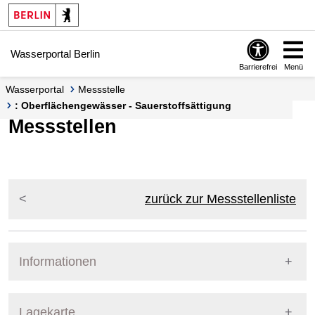
Springe zur Navigation
Springe zum Inhalt
Wasserportal Berlin
Barrierefrei
Menü
Wasserportal
Messstelle
: Oberflächengewässer - Sauerstoffsättigung
Messstellen
zurück zur Messstellenliste
Informationen
Pegel Berlin
Lagekarte