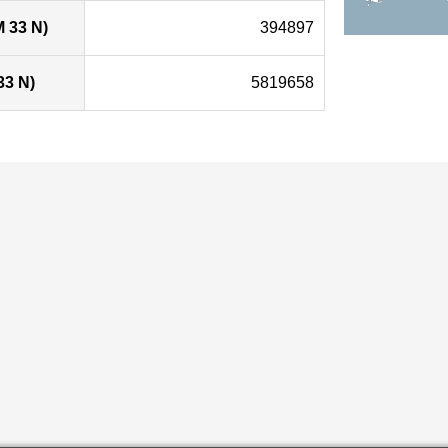
 33 N)
394897
33 N)
5819658