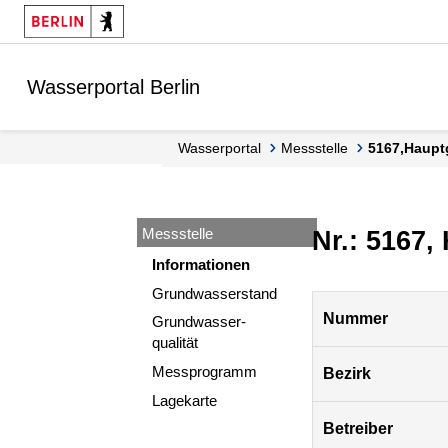
Springe zur Navigation
Springe zum Inhalt
Wasserportal Berlin
Wasserportal
Messstelle
5167,Haupt
Messstelle
Nr.: 5167,
Informationen
Grundwasserstand
Pegel
Nummer
Grundwasser-
Berlin
qualität
Messprogramm
Bezirk
Lagekarte
Betreiber