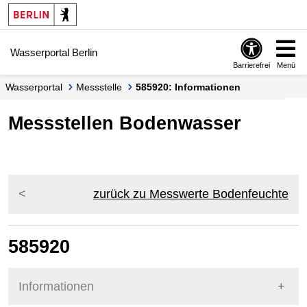
Springe zur Navigation
Springe zum Inhalt
Wasserportal Berlin
Barrierefrei
Menü
Wasserportal
Messstelle
585920: Informationen
Messstellen Bodenwasser
zurück zu Messwerte Bodenfeuchte
585920
Informationen