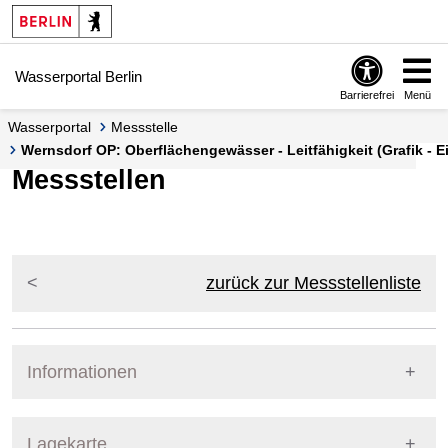
Springe zur Navigation
Springe zum Inhalt
Wasserportal Berlin
Barrierefrei
Menü
Wasserportal
Messstelle
Wernsdorf OP: Oberflächengewässer - Leitfähigkeit (Grafik - E
Messstellen
zurück zur Messstellenliste
Informationen
Pegel Berlin
Lagekarte