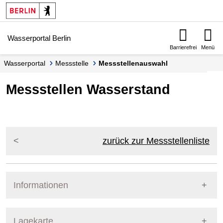
Springe zur Navigation
Springe zum Inhalt
Wasserportal Berlin
Barrierefrei
Menü
Wasserportal
Messstelle
Messstellenauswahl
Messstellen Wasserstand
zurück zur Messstellenliste
Informationen
Pegel Berlin
Lagekarte