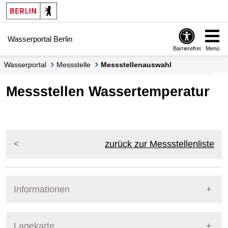
Springe zur Navigation
Springe zum Inhalt
Wasserportal Berlin
Barrierefrei
Menü
Wasserportal
Messstelle
Messstellenauswahl
Messstellen Wassertemperatur
zurück zur Messstellenliste
Informationen
Pegel Berlin
Lagekarte