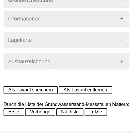
Grundwasserstand
Informationen
Pegel Berlin
Nummer
5033
Lagekarte
Bezirk
Pankow
Ausbauzeichnung
+
Betreiber
Senat
−
Ausprägung
GW-Stand, tagesaktuell
Als Favorit speichern
Als Favorit entfernen
Grundwasserleiter
Dynamische Grafik
Hauptgrundwasserleiter (G
Durch die Liste der Grundwasserstand-Messstellen blättern:
Erste
Vorherige
Nächste
Letzte
Geländeoberkante (GOK)
51.02
(m ü. NHN)