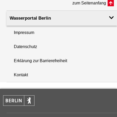
zum Seitenanfang
Rohroberkante
50.88
(m ü. NHN)
Wasserportal Berlin
Filteroberkante
23.70
Impressum
(m u. GOK)
i
Datenschutz
Filterunterkante
28.60
+
(m u. GOK)
Erklärung zur Barrierefreiheit
−
Rechtswert (UTM 33 N)
392776.60
Kontakt
Hochwert (UTM 33 N)
5824498.90