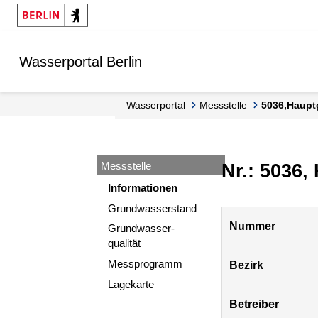
Springe zur Navigation
Springe zum Inhalt
Wasserportal Berlin
Wasserportal
Messstelle
5036,Haupt
Messstelle
Nr.: 5036,
Informationen
Grundwasserstand
Pegel
Nummer
Grundwasser-
Berlin
qualität
Messprogramm
Bezirk
Lagekarte
Betreiber