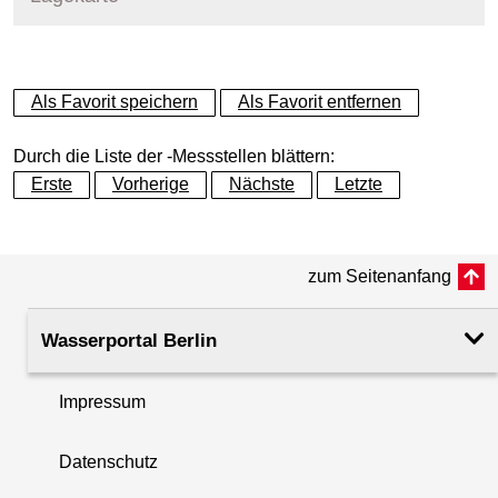
Messstellenname
MPS Charlottenburg
+
Als Favorit speichern
Als Favorit entfernen
Gewässer
Spree
−
Durch die Liste der -Messstellen blättern:
Betreiber
Land Berlin
Erste
Vorherige
Nächste
Letzte
Messstellenausprägung
Online-Messstelle
zum Seitenanfang
Flusskilometer
7.30
Wasserportal Berlin
Rechtswert (UTM 33 N)
384465.74
Impressum
Hochwert (UTM 33 N)
5820897.00
Datenschutz