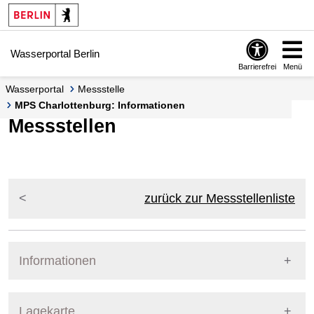
Springe zur Navigation
Springe zum Inhalt
Wasserportal Berlin
Barrierefrei
Menü
Wasserportal
Messstelle
MPS Charlottenburg: Informationen
Messstellen
zurück zur Messstellenliste
Informationen
Pegel Berlin
Messstellennummer
153
Lagekarte