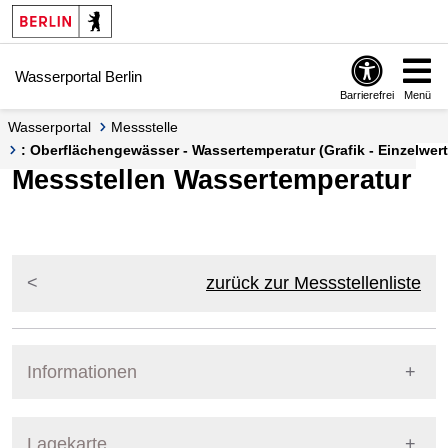
Springe zur Navigation
Springe zum Inhalt
Wasserportal Berlin
Barrierefrei
Menü
Wasserportal
Messstelle
: Oberflächengewässer - Wassertemperatur (Grafik - Einzelwert
Messstellen Wassertemperatur
zurück zur Messstellenliste
Informationen
Pegel Berlin
Lagekarte