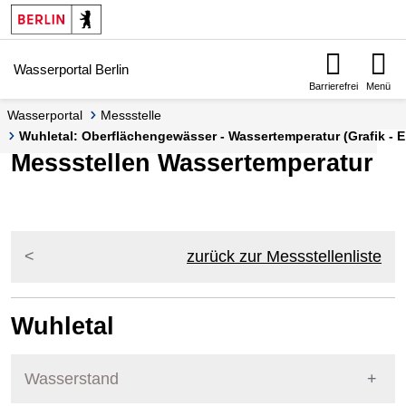
Springe zur Navigation
Springe zum Inhalt
Wasserportal Berlin
Barrierefrei
Menü
Wasserportal
Messstelle
Wuhletal: Oberflächengewässer - Wassertemperatur (Grafik - E
Messstellen Wassertemperatur
zurück zur Messstellenliste
Wuhletal
Wasserstand