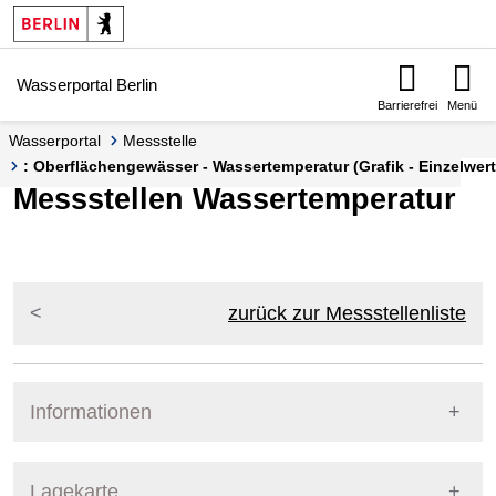
Springe zur Navigation
Springe zum Inhalt
Wasserportal Berlin
Barrierefrei
Menü
Wasserportal
Messstelle
: Oberflächengewässer - Wassertemperatur (Grafik - Einzelwert
Messstellen Wassertemperatur
zurück zur Messstellenliste
Informationen
Pegel Berlin
Lagekarte