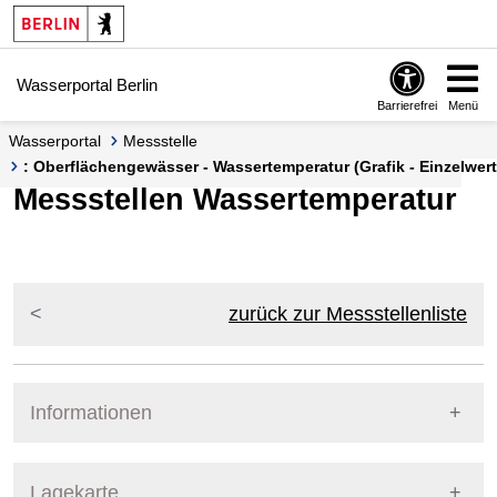
Springe zur Navigation
Springe zum Inhalt
Wasserportal Berlin
Barrierefrei
Menü
Wasserportal
Messstelle
: Oberflächengewässer - Wassertemperatur (Grafik - Einzelwert
Messstellen Wassertemperatur
zurück zur Messstellenliste
Informationen
Pegel Berlin
Lagekarte