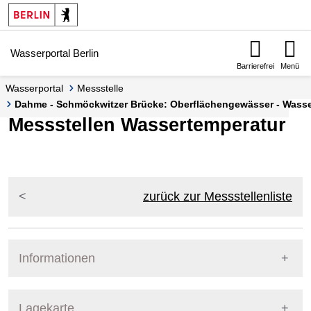
Springe zur Navigation
Springe zum Inhalt
Wasserportal Berlin
Barrierefrei
Menü
Wasserportal
Messstelle
Dahme - Schmöckwitzer Brücke: Oberflächengewässer - Wasser
Messstellen Wassertemperatur
zurück zur Messstellenliste
Informationen
Pegel Berlin
Lagekarte