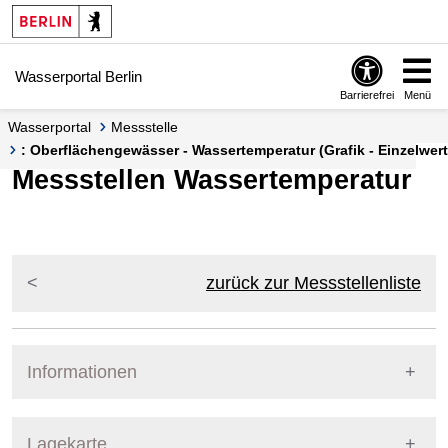
Springe zur Navigation
Springe zum Inhalt
Wasserportal Berlin
Barrierefrei
Menü
Wasserportal
Messstelle
: Oberflächengewässer - Wassertemperatur (Grafik - Einzelwert
Messstellen Wassertemperatur
zurück zur Messstellenliste
Informationen
Pegel Berlin
Lagekarte