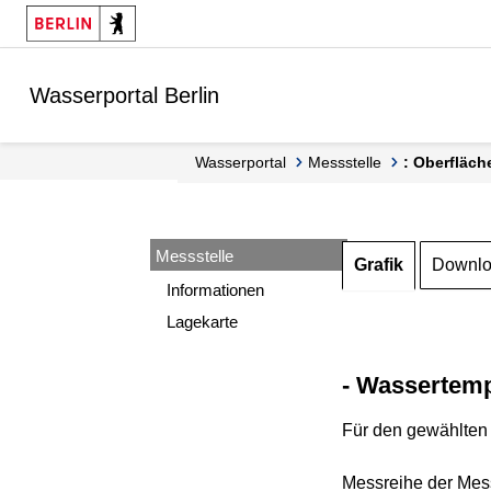
Springe zur Navigation
Springe zum Inhalt
Wasserportal Berlin
Wasserportal
Messstelle
: Oberfläch
Messstelle
Grafik
Downl
Informationen
Lagekarte
- Wassertemp
Für den gewählten 
Messreihe der Mess