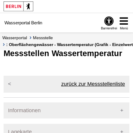
Springe zur Navigation
Springe zum Inhalt
Wasserportal Berlin
Barrierefrei
Menü
Wasserportal
Messstelle
: Oberflächengewässer - Wassertemperatur (Grafik - Einzelwert
Messstellen Wassertemperatur
zurück zur Messstellenliste
Informationen
Pegel Berlin
Lagekarte