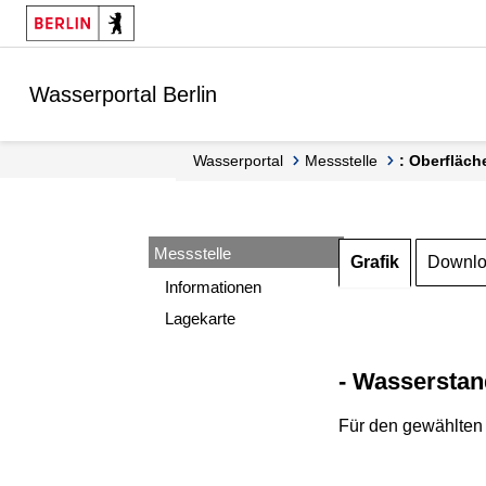
Springe zur Navigation
Springe zum Inhalt
Wasserportal Berlin
Wasserportal
Messstelle
: Oberfläch
Messstelle
Grafik
Downl
Informationen
Lagekarte
- Wasserstan
Für den gewählten 